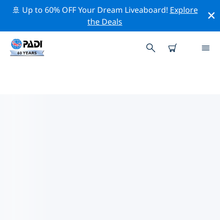
🚢 Up to 60% OFF Your Dream Liveaboard!
Explore
the Deals
モーリシャス共和国周辺の人気ダイ
ビングスポット
There are currently 15 dive sites listed around モーリシ
ャス共和国, of which 10 は Reef ダイブです, 4 は Wreck
ダイブです そして 3 は Drift ダイブです.
上記のフィルターまたはインタラクティブ マップを使用
して、 モーリシャス共和国 周辺のダイビング サイトを探
索してください。また、各ダイビング サイトの詳細ペー
ジを確認し、サイトをご存知の場合は投票してください。