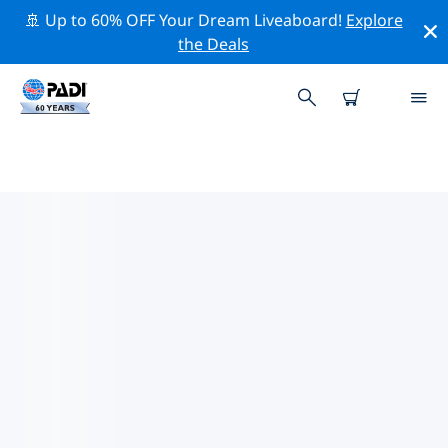
🚢 Up to 60% OFF Your Dream Liveaboard!
Explore
the Deals
ミナスジェライス周辺の人気ダイ
ビングスポット
現在、ダイビング サイトはリストされていません in ミナ
スジェライス。
上記のフィルターまたはインタラクティブ マップを使用
して、 ミナスジェライス 周辺のダイビング サイトを探索
してください。また、各ダイビング サイトの詳細ページ
を確認し、サイトをご存知の場合は投票してください。