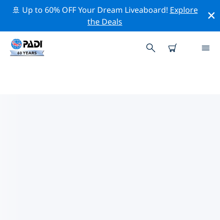
🚢 Up to 60% OFF Your Dream Liveaboard!
Explore
the Deals
ノシ・ベ周辺の人気ダイビングス
ポット
There are currently 2 dive sites listed around ノシ・ベ,
of which 2 は Reef ダイブです.
上記のフィルターまたはインタラクティブ マップを使用
して、 ノシ・ベ 周辺のダイビング サイトを探索してくだ
さい。また、各ダイビング サイトの詳細ページを確認
し、サイトをご存知の場合は投票してください。