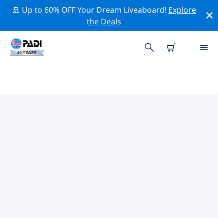
🚢 Up to 60% OFF Your Dream Liveaboard!
Explore
the Deals
ヘルソニソス周辺の人気ダイビン
グスポット
There are currently 6 dive sites listed around ヘルソニ
ソス, of which 4 は Reef ダイブです, 1 は Wall ダイブで
す そして 1 は Wreck ダイブです.
上記のフィルターまたはインタラクティブ マップを使用
して、 ヘルソニソス 周辺のダイビング サイトを探索して
ください。また、各ダイビング サイトの詳細ページを確
認し、サイトをご存知の場合は投票してください。