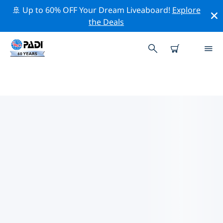
🚢 Up to 60% OFF Your Dream Liveaboard!
Explore
the Deals
エーギオ周辺の人気ダイビングス
ポット
現在、ダイビング サイトはリストされていません エーギ
オ。
上記のフィルターまたはインタラクティブ マップを使用
して、 エーギオ 周辺のダイビング サイトを探索してくだ
さい。また、各ダイビング サイトの詳細ページを確認
し、サイトをご存知の場合は投票してください。