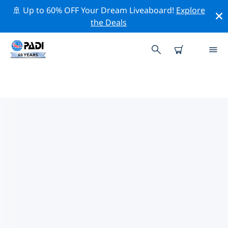
🚢 Up to 60% OFF Your Dream Liveaboard!
Explore
the Deals
カヨ・ラルゴ周辺の人気ダイビン
グスポット
現在、ダイビング サイトはリストされていません in カ
ヨ・ラルゴ。
上記のフィルターまたはインタラクティブ マップを使用
して、 カヨ・ラルゴ 周辺のダイビング サイトを探索して
ください。また、各ダイビング サイトの詳細ページを確
認し、サイトをご存知の場合は投票してください。