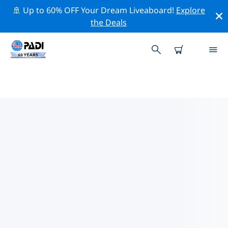
🚢 Up to 60% OFF Your Dream Liveaboard!
Explore
the Deals
カラ ゴノネ周辺の人気ダイビング
スポット
There are currently 9 dive sites listed around カラ ゴノ
ネ, of which 3 は Cave ダイブです, 3 は Wreck ダイブで
す そして 2 は Reef ダイブです.
上記のフィルターまたはインタラクティブ マップを使用
して、 カラ ゴノネ 周辺のダイビング サイトを探索してく
ださい。また、各ダイビング サイトの詳細ページを確認
し、サイトをご存知の場合は投票してください。