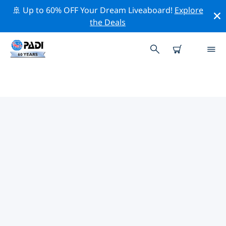
🚢 Up to 60% OFF Your Dream Liveaboard!
Explore
the Deals
ピサ周辺の人気ダイビングスポッ
ト
現在、ダイビング サイトはリストされていません ピサ。
上記のフィルターまたはインタラクティブ マップを使用
して、 ピサ 周辺のダイビング サイトを探索してくださ
い。また、各ダイビング サイトの詳細ページを確認し、
サイトをご存知の場合は投票してください。