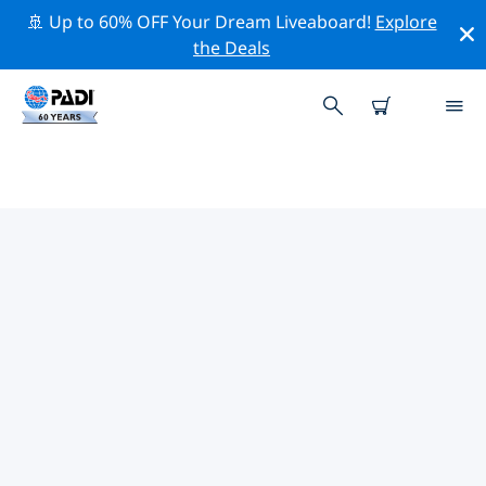
🚢 Up to 60% OFF Your Dream Liveaboard!
Explore
the Deals
ヌサペニダ周辺の人気ダイビング
スポット
There are currently 12 dive sites listed around ヌサペニ
ダ, of which 9 は Drift ダイブです, 7 は Reef ダイブです
そして 1 は Ocean ダイブです.
上記のフィルターまたはインタラクティブ マップを使用
して、 ヌサペニダ 周辺のダイビング サイトを探索してく
ださい。また、各ダイビング サイトの詳細ページを確認
し、サイトをご存知の場合は投票してください。