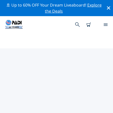
🚢 Up to 60% OFF Your Dream Liveaboard!
Explore
the Deals
ラーマナータプラム周辺の人気ダ
イビングスポット
There are currently 4 dive sites listed around ラーマナ
ータプラム, of which 3 は Reef ダイブです, 2 は Sandy
bottom ダイブです そして 2 は Wreck ダイブです.
上記のフィルターまたはインタラクティブ マップを使用
して、 ラーマナータプラム 周辺のダイビング サイトを探
索してください。また、各ダイビング サイトの詳細ペー
ジを確認し、サイトをご存知の場合は投票してください。