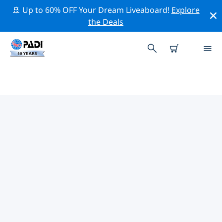
🚢 Up to 60% OFF Your Dream Liveaboard!
Explore
the Deals
マニラ周辺の人気ダイビングスポ
ット
現在、ダイビング サイトはリストされていません in マニ
ラ。
上記のフィルターまたはインタラクティブ マップを使用
して、 マニラ 周辺のダイビング サイトを探索してくださ
い。また、各ダイビング サイトの詳細ページを確認し、
サイトをご存知の場合は投票してください。