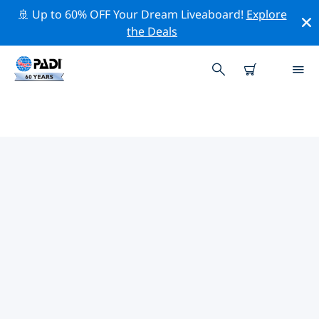
🚢 Up to 60% OFF Your Dream Liveaboard!
Explore
the Deals
バタネス周辺の人気ダイビングス
ポット
現在、ダイビング サイトはリストされていません バタネ
ス。
上記のフィルターまたはインタラクティブ マップを使用
して、 バタネス 周辺のダイビング サイトを探索してくだ
さい。また、各ダイビング サイトの詳細ページを確認
し、サイトをご存知の場合は投票してください。