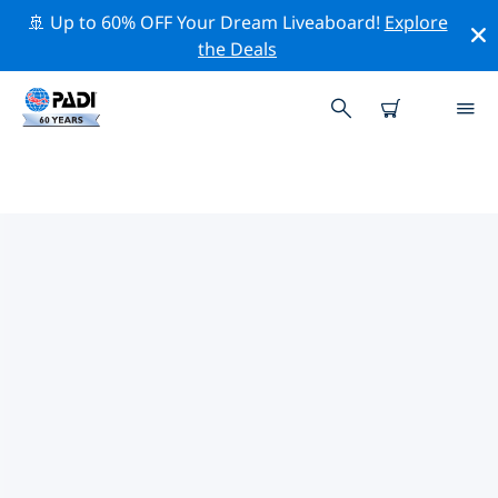
🚢 Up to 60% OFF Your Dream Liveaboard!
Explore
the Deals
ビェルスコ＝ビャワ周辺の人気ダ
イビングスポット
現在、ダイビング サイトはリストされていません ビェル
スコ＝ビャワ。
上記のフィルターまたはインタラクティブ マップを使用
して、 ビェルスコ＝ビャワ 周辺のダイビング サイトを探
索してください。また、各ダイビング サイトの詳細ペー
ジを確認し、サイトをご存知の場合は投票してください。