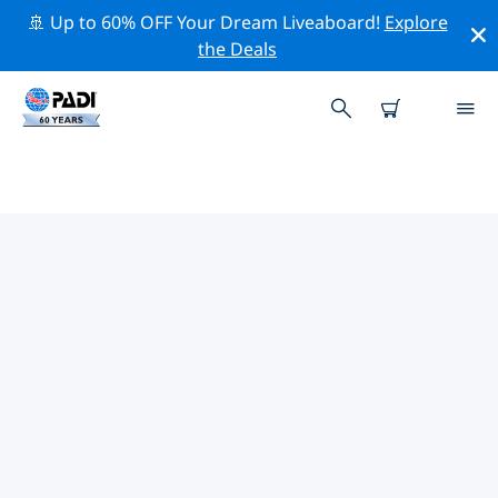
🚢 Up to 60% OFF Your Dream Liveaboard!
Explore
the Deals
ベラクルス周辺の人気ダイビング
スポット
現在、ダイビング サイトはリストされていません in ベラ
クルス。
上記のフィルターまたはインタラクティブ マップを使用
して、 ベラクルス 周辺のダイビング サイトを探索してく
ださい。また、各ダイビング サイトの詳細ページを確認
し、サイトをご存知の場合は投票してください。