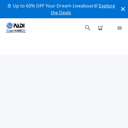
🚢 Up to 60% OFF Your Dream Liveaboard!
Explore
the Deals
バイーア周辺の人気ダイビングス
ポット
There are currently 8 dive sites listed around バイーア,
of which 7 は Sandy bottom ダイブです, 6 は Wreck ダ
イブです そして 3 は Ocean ダイブです.
上記のフィルターまたはインタラクティブ マップを使用
して、 バイーア 周辺のダイビング サイトを探索してくだ
さい。また、各ダイビング サイトの詳細ページを確認
し、サイトをご存知の場合は投票してください。