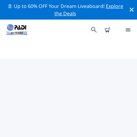
🚢 Up to 60% OFF Your Dream Liveaboard!
Explore
the Deals
ハルバーシュタット周辺の人気ダ
イビングスポット
There are currently 2 dive sites listed around ハルバー
シュタット, of which 2 は Lake ダイブです そして 1 は
Wreck ダイブです.
上記のフィルターまたはインタラクティブ マップを使用
して、 ハルバーシュタット 周辺のダイビング サイトを探
索してください。また、各ダイビング サイトの詳細ペー
ジを確認し、サイトをご存知の場合は投票してください。