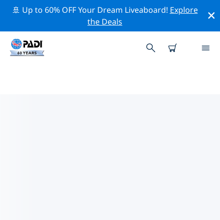
🚢 Up to 60% OFF Your Dream Liveaboard!
Explore
the Deals
アウクスブルク周辺の人気ダイビ
ングスポット
There are currently 2 dive sites listed around アウクス
ブルク, of which 2 は Beach ダイブです, 2 は Lake ダイブ
です そして 1 は Sandy bottom ダイブです.
上記のフィルターまたはインタラクティブ マップを使用
して、 アウクスブルク 周辺のダイビング サイトを探索し
てください。また、各ダイビング サイトの詳細ページを
確認し、サイトをご存知の場合は投票してください。