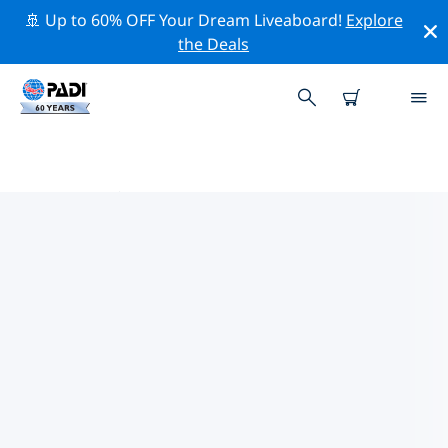
🚢 Up to 60% OFF Your Dream Liveaboard!
Explore
the Deals
コンセプシオン周辺の人気ダイビ
ングスポット
現在、ダイビング サイトはリストされていません コンセ
プシオン。
上記のフィルターまたはインタラクティブ マップを使用
して、 コンセプシオン 周辺のダイビング サイトを探索し
てください。また、各ダイビング サイトの詳細ページを
確認し、サイトをご存知の場合は投票してください。