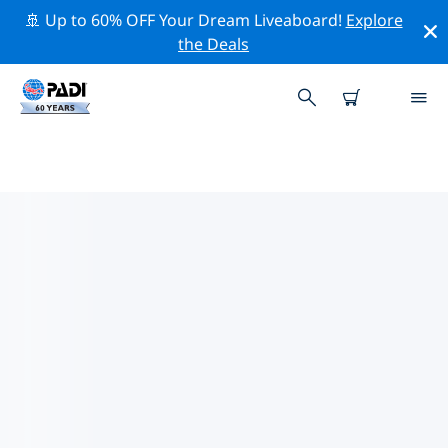
🚢 Up to 60% OFF Your Dream Liveaboard!
Explore
the Deals
セントユースタシウス島周辺の人
気ダイビングスポット
There are currently 23 dive sites listed around セントユ
ースタシウス島, of which 15 は Reef ダイブです, 4 は
Archaeological ダイブです そして 3 は Drift ダイブです.
上記のフィルターまたはインタラクティブ マップを使用
して、 セントユースタシウス島 周辺のダイビング サイト
を探索してください。また、各ダイビング サイトの詳細
ページを確認し、サイトをご存知の場合は投票してくださ
い。