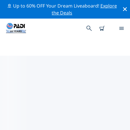
🚢 Up to 60% OFF Your Dream Liveaboard!
Explore
the Deals
セント・ジョン周辺の人気ダイビ
ングスポット
There are currently 3 dive sites listed around セント・
ジョン, of which 3 は Reef ダイブです.
上記のフィルターまたはインタラクティブ マップを使用
して、 セント・ジョン 周辺のダイビング サイトを探索し
てください。また、各ダイビング サイトの詳細ページを
確認し、サイトをご存知の場合は投票してください。