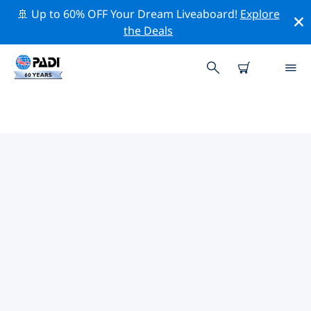
🚢 Up to 60% OFF Your Dream Liveaboard!
Explore
the Deals
PADIダイブショップ IN 南アメリ
カ
上記のフィルターまたはインタラクティブ マップを使用
して、ニーズに合った PADI ダイビング ショップ in 南ア
メリカ を見つけてください。当社のすべてのダイビング
センター in 南アメリカ では、優れたトレーニング、楽し
いアクティビティを多数提供しており、PADI の厳格な品
質基準に準拠しています。