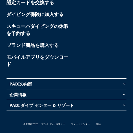
認定カードを交換する
ダイビング保険に加入する
スキューバダイビングの休暇
を予約する
ブランド商品を購入する
モバイルアプリをダウンロー
ド
PADIの内部
keyboard_arrow_down
企業情報
keyboard_arrow_down
PADI ダイブ センター & リゾート
keyboard_arrow_down
© PADI 2026
プライバシーポリシー
フォームセンター
接触