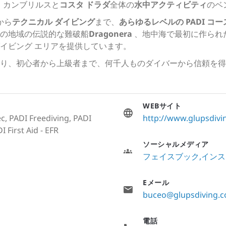
、カンブリルスと
コスタ ドラダ
全体の
水中アクティビティ
のベ
から
テクニカル ダイビング
まで、
あらゆるレベルの PADI コー
の地域の伝説的な難破船
Dragonera
、地中海で最初に作られ
イビング エリアを提供しています。
り、初心者から上級者まで、何千人ものダイバーから信頼を得
WEBサイト
c, PADI Freediving, PADI
http://www.glupsdiv
 First Aid - EFR
ソーシャルメディア
フェイスブック
インス
Eメール
buceo@glupsdiving.
電話