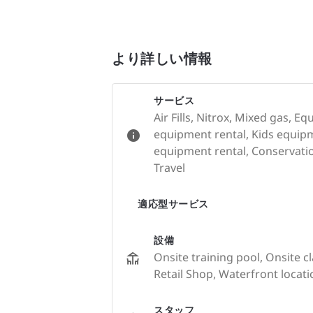
より詳しい情報
サービス
Air Fills, Nitrox, Mixed gas, E
equipment rental, Kids equipm
equipment rental, Conservation
Travel
適応型サービス
設備
Onsite training pool, Onsite c
Retail Shop, Waterfront locati
スタッフ