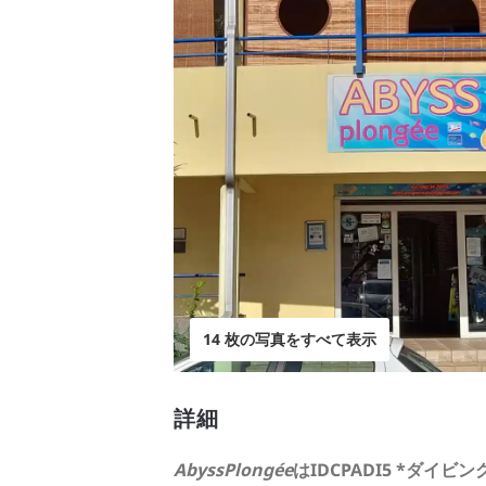
14 枚の写真をすべて表示
詳細
AbyssPlongée
はIDCPADI5 *ダイビ