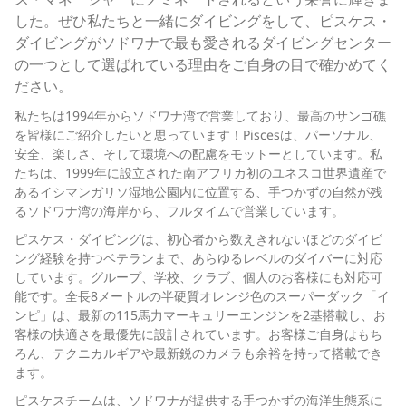
した。ぜひ私たちと一緒にダイビングをして、ピスケス・
ダイビングがソドワナで最も愛されるダイビングセンター
の一つとして選ばれている理由をご自身の目で確かめてく
ださい。
私たちは1994年からソドワナ湾で営業しており、最高のサンゴ礁
を皆様にご紹介したいと思っています！Piscesは、パーソナル、
安全、楽しさ、そして環境への配慮をモットーとしています。私
たちは、1999年に設立された南アフリカ初のユネスコ世界遺産で
あるイシマンガリソ湿地公園内に位置する、手つかずの自然が残
るソドワナ湾の海岸から、フルタイムで営業しています。
ピスケス・ダイビングは、初心者から数えきれないほどのダイビ
ング経験を持つベテランまで、あらゆるレベルのダイバーに対応
しています。グループ、学校、クラブ、個人のお客様にも対応可
能です。全長8メートルの半硬質オレンジ色のスーパーダック「イ
ンピ」は、最新の115馬力マーキュリーエンジンを2基搭載し、お
客様の快適さを最優先に設計されています。お客様ご自身はもち
ろん、テクニカルギアや最新鋭のカメラも余裕を持って搭載でき
ます。
ピスケスチームは、ソドワナが提供する手つかずの海洋生態系に