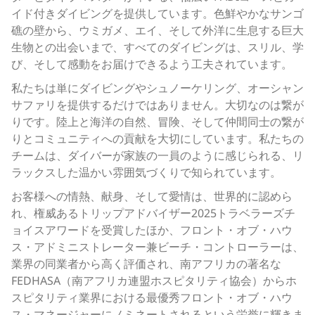
イド付きダイビングを提供しています。色鮮やかなサンゴ
礁の壁から、ウミガメ、エイ、そして外洋に生息する巨大
生物との出会いまで、すべてのダイビングは、スリル、学
び、そして感動をお届けできるよう工夫されています。
私たちは単にダイビングやシュノーケリング、オーシャン
サファリを提供するだけではありません。大切なのは繋が
りです。陸上と海洋の自然、冒険、そして仲間同士の繋が
りとコミュニティへの貢献を大切にしています。私たちの
チームは、ダイバーが家族の一員のように感じられる、リ
ラックスした温かい雰囲気づくりで知られています。
お客様への情熱、献身、そして愛情は、世界的に認めら
れ、権威あるトリップアドバイザー2025トラベラーズチ
ョイスアワードを受賞したほか、フロント・オブ・ハウ
ス・アドミニストレーター兼ビーチ・コントローラーは、
業界の同業者から高く評価され、南アフリカの著名な
FEDHASA（南アフリカ連盟ホスピタリティ協会）からホ
スピタリティ業界における最優秀フロント・オブ・ハウ
ス・マネージャーにノミネートされるという栄誉に輝きま