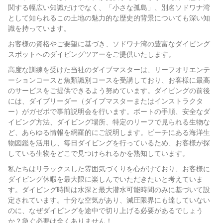
関する幅広い知識だけでなく、「小さな孤島」、別名ソドワナ湾
として知られるこの土地の魅力的な歴史的背景についても深い知
識を持っています。
お客様の資格やご要望に基づき、ソドワナ湾の豊富なダイビング
スポットへのダイビングツアーをご提供いたします。
高度な訓練を受けた当社のダイブマスターは、リーフオリエンテ
ーションコースと魚類識別コースを受講しており、お客様に最高
のサービスをご提供できるよう努めています。ダイビングの前後
には、ダイブリーダー（ダイブマスターまたはインストラクタ
ー）がガゼボで事前説明会を行います。ボートの手順、安全なダ
イビング方法、ダイビング場所、特定のリーフで見られる生物な
ど、あらゆる情報を網羅的にご説明します。ビーチにある海洋生
物図鑑を活用し、毎日ダイビングを行っているため、お客様が探
している生物をどこで見つけられるかを熟知しています。
私たちはリラックスした雰囲気づくりを心がけており、お客様に
ダイビング休暇を最大限に楽しんでいただきたいと考えていま
す。ダイビング時間は水深と最大潜水可能時間のみに基づいて設
定されています。十分な空気があり、減圧限界にも達していない
のに、なぜダイビングを途中で切り上げる必要があるでしょう
か？急ぐ必要は全くありません！