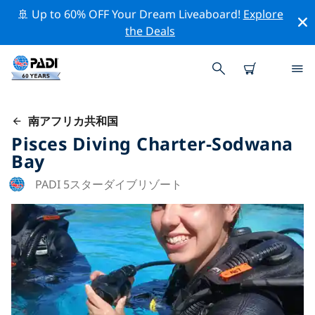
🚢 Up to 60% OFF Your Dream Liveaboard!
Explore
the Deals
南アフリカ共和国
Pisces Diving Charter-Sodwana
Bay
PADI 5スターダイブリゾート