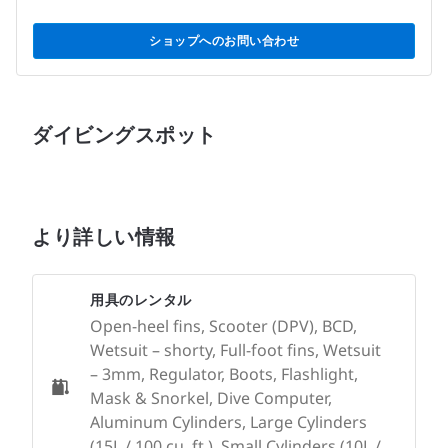
ショップへのお問い合わせ
ダイビングスポット
より詳しい情報
用具のレンタル
Open-heel fins, Scooter (DPV), BCD,
Wetsuit – shorty, Full-foot fins, Wetsuit
– 3mm, Regulator, Boots, Flashlight,
Mask & Snorkel, Dive Computer,
Aluminum Cylinders, Large Cylinders
(15L / 100 cu. ft.), Small Cylinders (10L /