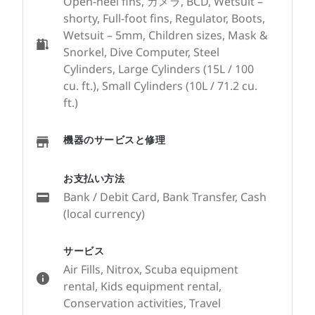
Open-heel fins, カメラ, BCD, Wetsuit –
shorty, Full-foot fins, Regulator, Boots,
Wetsuit – 5mm, Children sizes, Mask &
Snorkel, Dive Computer, Steel
Cylinders, Large Cylinders (15L / 100
cu. ft.), Small Cylinders (10L / 71.2 cu.
ft.)
機器のサービスと修理
お支払い方法
Bank / Debit Card, Bank Transfer, Cash
(local currency)
サービス
Air Fills, Nitrox, Scuba equipment
rental, Kids equipment rental,
Conservation activities, Travel