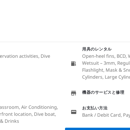
用具のレンタル
rvation activities, Dive
Open-heel fins, BCD, We
Wetsuit – 3mm, Regul
Flashlight, Mask & S
Cylinders, Large Cylind
機器のサービスと修理
lassroom, Air Conditioning,
お支払い方法
rfront location, Dive boat,
Bank / Debit Card, Pay
& Drinks