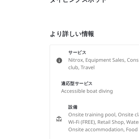
より詳しい情報
サービス
Nitrox, Equipment Sales, Conse
club, Travel
適応型サービス
Accessible boat diving
設備
Onsite training pool, Onsite c
Wi-Fi (FREE), Retail Shop, Wate
Onsite accommodation, Food 