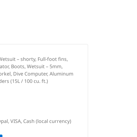
tsuit – shorty, Full-foot fins,
ator, Boots, Wetsuit – 5mm,
norkel, Dive Computer, Aluminum
ers (15L / 100 cu. ft.)
pal, VISA, Cash (local currency)