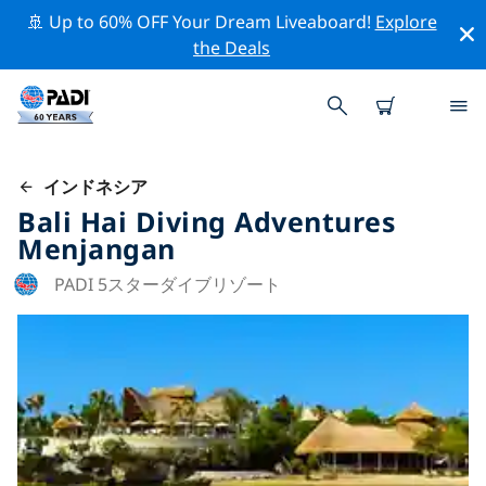
🚢 Up to 60% OFF Your Dream Liveaboard!
Explore
the Deals
インドネシア
Bali Hai Diving Adventures
Menjangan
PADI 5スターダイブリゾート