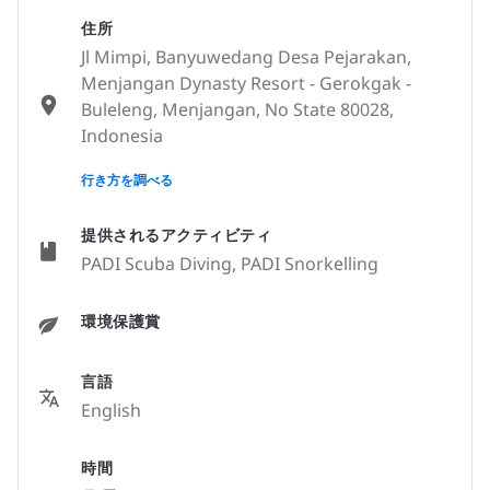
住所
Jl Mimpi, Banyuwedang Desa Pejarakan,
Menjangan Dynasty Resort - Gerokgak -
Buleleng, Menjangan, No State 80028,
Indonesia
None
行き方を調べる
提供されるアクティビティ
PADI Scuba Diving, PADI Snorkelling
環境保護賞
言語
English
時間