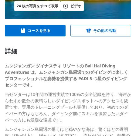
24 枚の写真をすべて表示
ビデオ
コースを見る
その他の活動
詳細
ムンジャンガン ダイナスティ リゾートの Bali Hai Diving
Adventures は、ムンジャンガン島周辺でのダイビングに楽しく
プロフェッショナルな姿勢を提供する PADI 5 つ星のダイビング
センターです。
当センターは10年間の運営実績で100%の安全記録を誇り、海岸か
らわずか数分の素晴らしいダイビングスポットへのアクセスも抜
群です。専用のトレーニングプールも完備しており、初めてのダ
イバーの方はもちろん、ダイビング前にスキルを復習したいダイ
バーの方にも最適な環境です。
ムンジャンガン島周辺の驚くほど穏やかな海は、驚くほどの透明
度（35m以上）、暖かい水（約27℃）、流れがないなど、熱帯の