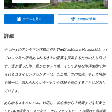
コースを見る
その他の活動
詳細
手つかずのアンダマン諸島に佇むTheDiveMasterHavelockは、ハ
ブロック島の活気あふれる水中の驚異を探索するための入り口で
す。透き通った海、豊かなサンゴ礁、そして多様な海洋生物で知
られる当ダイビングセンターは、安全性、専門知識、そして情熱
を第一に、忘れられないダイビング体験を提供することに尽力し
ています。
あらゆるスキルレベルに対応し、初心者から上級者までを対象と
したPADI認定コースに加え、エレファントビーチや隠れた難破船