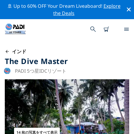
🚢 Up to 60% OFF Your Dream Liveaboard!
Explore
the Deals
インド
The Dive Master
PADI 5つ星IDCリゾート
14 枚の写真をすべて表示