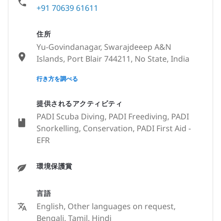
+91 70639 61611
住所
Yu-Govindanagar, Swarajdeeep A&N
Islands, Port Blair 744211, No State, India
None
行き方を調べる
提供されるアクティビティ
PADI Scuba Diving, PADI Freediving, PADI
Snorkelling, Conservation, PADI First Aid -
EFR
環境保護賞
言語
English, Other languages on request,
Bengali, Tamil, Hindi