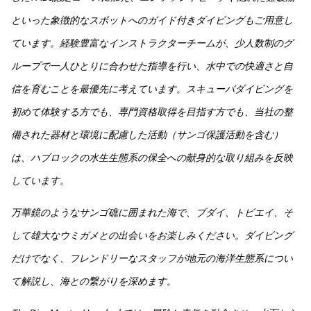
といった象徴的なスポットへのガイド付きダイビングもご用意し
ています。経験豊富なインストラクターチームが、少人数制のグ
ループで一人ひとりに合わせた指導を行い、水中での快適さと自
信を育むことを最優先に考えています。スキューバダイビングを
初めて体験する方でも、専門資格取得を目指す方でも、当社の整
備された器材と環境に配慮した活動（サンゴ保護活動を含む）
は、ハブロックの水生生態系の保全への献身的な取り組みを反映
しています。
万華鏡のようなサンゴ礁に囲まれた海で、ブダイ、トビエイ、そ
して雄大なウミガメとの出会いをお楽しみください。ダイビング
だけでなく、フレンドリーなスタッフが地元の海洋生態系につい
て解説し、海との繋がりを深めます。