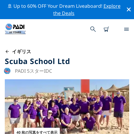
🚢 Up to 60% OFF Your Dream Liveaboard!
Explore
the Deals
イギリス
Scuba School Ltd
PADI 5スターIDC
40 枚の写真をすべて表示