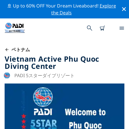
🚢 Up to 60% OFF Your Dream Liveaboard!
Explore
the Deals
ベトナム
Vietnam Active Phu Quoc
Diving Center
PADI 5スターダイブリゾート