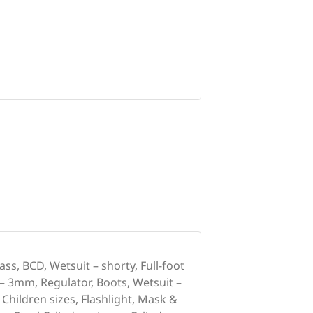
ss, BCD, Wetsuit – shorty, Full-foot
 – 3mm, Regulator, Boots, Wetsuit –
hildren sizes, Flashlight, Mask &