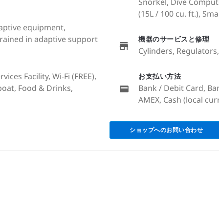
Snorkel, Dive Compute
(15L / 100 cu. ft.), Sma
Adaptive equipment,
 trained in adaptive support
機器のサービスと修理
Cylinders, Regulators
ices Facility, Wi-Fi (FREE),
お支払い方法
boat, Food & Drinks,
Bank / Debit Card, Ba
AMEX, Cash (local cur
ショップへのお問い合わせ