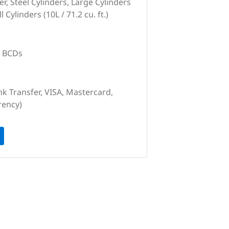
r, Steel Cylinders, Large Cylinders
ll Cylinders (10L / 71.2 cu. ft.)
, BCDs
nk Transfer, VISA, Mastercard,
rency)