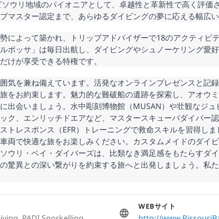
はピソウリ地域のパイオニアとして、卓越性と革新性で高く評価
ブマスター認定まで、あらゆるダイビングの夢に応える幅広いP
勢によって築かれ、トリップアドバイザーで18のアクティビ
ルボッサ」は毎日出航し、ダイビングやシュノーケリング愛好
だけが享受できる特権です。 
囲気を兼ね備えています。活発なオンラインプレゼンスと記録
旅をお約束します。魅力的な難破船の遺跡を探索し、アオウミ
に出会いましょう。水中彫刻博物館（MUSAN）や壮観なジ
ック、エンリッチドエアなど、マスタースキューバダイバー認
トレスポンス（EFR）トレーニングで救命スキルを習得しましょう
車両で快適な旅をお楽しみください。カスタムメイドのダイビ
ソウリ・ベイ・ダイバーズは、比類なき満足感をもたらすダイ
の驚異との深い繋がりを約束する旅へと出発しましょう。私た
WEBサイト
iving, PADI Snorkelling,
http://www.PissouriB