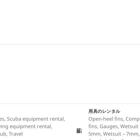
用具のレンタル
ales, Scuba equipment rental,
Open-heel fins, Compa
ving equipment rental,
fins, Gauges, Wetsuit
lub, Travel
5mm, Wetsuit – 7mm, C