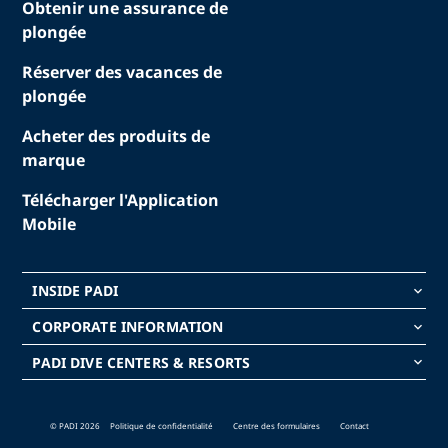
Obtenir une assurance de
plongée
Réserver des vacances de
plongée
Acheter des produits de
marque
Télécharger l'Application
Mobile
INSIDE PADI
keyboard_arrow_down
CORPORATE INFORMATION
keyboard_arrow_down
PADI DIVE CENTERS & RESORTS
keyboard_arrow_down
© PADI 2026
Politique de confidentialité
Centre des formulaires
Contact