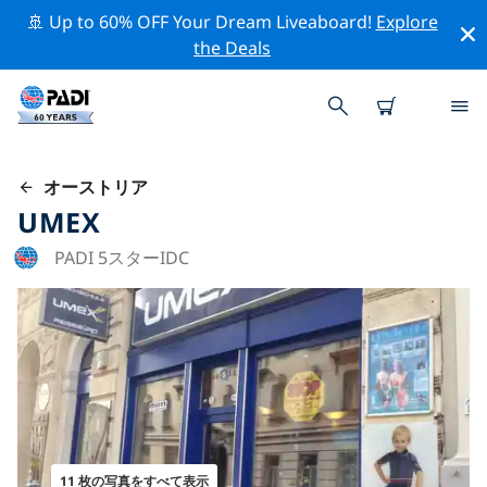
🚢 Up to 60% OFF Your Dream Liveaboard!
Explore
the Deals
オーストリア
UMEX
PADI 5スターIDC
11 枚の写真をすべて表示