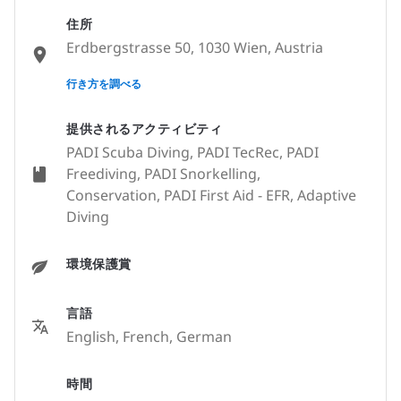
住所
Erdbergstrasse 50, 1030 Wien, Austria
None
行き方を調べる
提供されるアクティビティ
PADI Scuba Diving, PADI TecRec, PADI
Freediving, PADI Snorkelling,
Conservation, PADI First Aid - EFR, Adaptive
Diving
環境保護賞
言語
English, French, German
時間