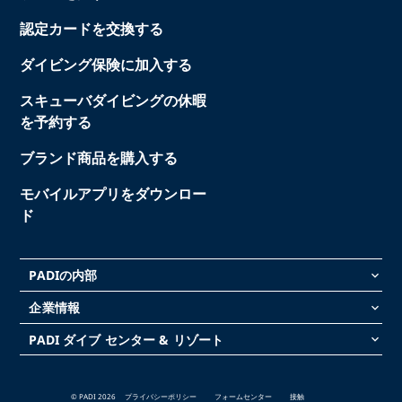
認定カードを交換する
ダイビング保険に加入する
スキューバダイビングの休暇
を予約する
ブランド商品を購入する
モバイルアプリをダウンロー
ド
PADIの内部
keyboard_arrow_down
企業情報
keyboard_arrow_down
PADI ダイブ センター & リゾート
keyboard_arrow_down
© PADI 2026
プライバシーポリシー
フォームセンター
接触