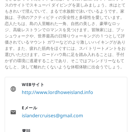
スのサイトでスキューバ ダイビングを楽しみましょう。水はとて
もきれいで澄んでいて、まるで水族館で泳いでいるようです。家
族は、子供のアクティビティの安全性と多様性を愛しています。
恋人たちは、島の人里離れた一角、自然の美しさ、豪華なロッ
ジ、高級レストランでロマンスを見つけます。冒険家には、ブッ
シュウォークや、世界最高の日帰りウォーキングの 1 つとして評
価されているマウント ガワーなどのより激しいハイキングがあり
ます。また、疲れた筋肉をほぐすには、スパ トリートメントをお
選びいただけます。ロードハウ島に足を踏み入れることは、手付
かずの環境に逃避することであり、そこではフレンドリーなもて
なしと、決して離れたくないような休暇体験に出会うでしょう。
WEBサイト
http://www.lordhoweisland.info
Eメール
islandercruises@gmail.com
電話