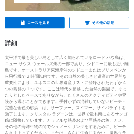
コースを見る
その他の活動
詳細
太平洋で最も美しい島として広く知られているロード ハウ島は、
ニュー サウス ウェールズ州の一部であり、シドニーに最も近い離
島です。オーストラリア東海岸沖のシドニーまたはブリスベンか
ら飛行機で 2 時間以内です。その自然の美しさと遺産の世界的な
重要性により、ユネスコの世界遺産リストに登録されたわずか 4
つの島群の 1 つです。ここは時代を超越した自然の楽園で、ゆっ
たりとしたペースでありながら、たくさんのアクティビティや冒
険から選ぶことができます。手付かずの混雑していないビーチ -
完璧な金色の砂浜 - は、サーファー、スイマー、サイバライトを
魅了します。クリスタル ラグーンは、世界で最も南にあるサンゴ
礁に隣接しています。カラフルな熱帯および亜熱帯の魚、カメ、
その他の海洋生物の間でシュノーケリングをするために、ビーチ
をさまよってください。または、さらに沖合に向かい、世界クラ