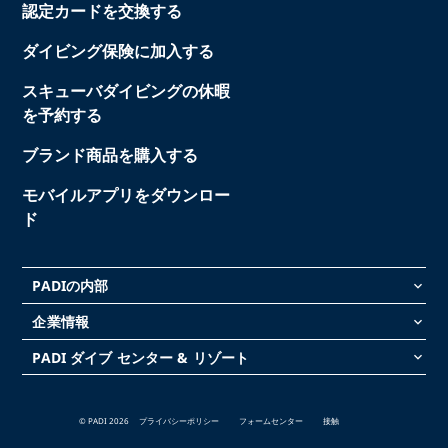
認定カードを交換する
ダイビング保険に加入する
スキューバダイビングの休暇
を予約する
ブランド商品を購入する
モバイルアプリをダウンロー
ド
PADIの内部
keyboard_arrow_down
企業情報
keyboard_arrow_down
PADI ダイブ センター & リゾート
keyboard_arrow_down
© PADI 2026
プライバシーポリシー
フォームセンター
接触