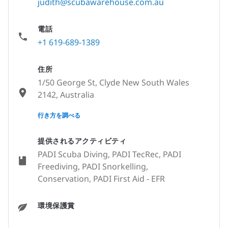
judith@scubawarehouse.com.au
電話
+1 619-689-1389
住所
1/50 George St, Clyde New South Wales
2142, Australia
None
行き方を調べる
提供されるアクティビティ
PADI Scuba Diving, PADI TecRec, PADI
Freediving, PADI Snorkelling,
Conservation, PADI First Aid - EFR
環境保護賞