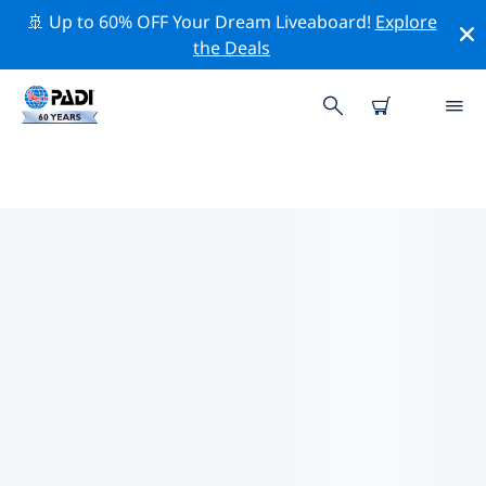
🚢 Up to 60% OFF Your Dream Liveaboard!
Explore
the Deals
バハ・カリフォルニア・スル州周
辺のトップ保全活動
上記のフィルターまたはインタラクティブ マップを利用
して、 バハ・カリフォルニア・スル州 周辺の保全活動を
探索してください。