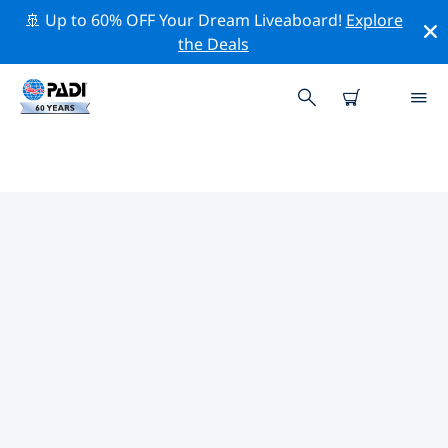
🚢 Up to 60% OFF Your Dream Liveaboard!
Explore
the Deals
バハ・カリフォルニア・スル州周
辺のトップ保全活動
上記のフィルターまたはインタラクティブ マップを利用
して、 バハ・カリフォルニア・スル州 周辺の保全活動を
探索してください。