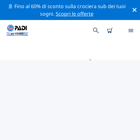
🚢 Fino al 60% di sconto sulla crociera sub dei tuoi
sogni.
Scopri le offerte
LE MIGLIORI ATTIVITÀ DI
CONSERVAZIONE VICINO A
GERMANIA
Scopri le attività di conservazione vicino a Germania
con l'aiuto dei filtri qui sopra o della mappa interattiva.