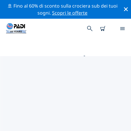
🚢 Fino al 60% di sconto sulla crociera sub dei tuoi
sogni.
Scopri le offerte
LE MIGLIORI ATTIVITÀ DI
CONSERVAZIONE VICINO A
GERMANIA
Scopri le attività di conservazione vicino a Germania
con l'aiuto dei filtri qui sopra o della mappa interattiva.