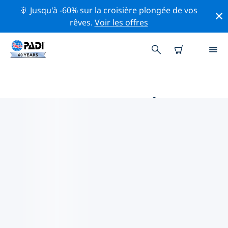
🚢 Jusqu'à -60% sur la croisière plongée de vos
rêves.
Voir les offres
PRINCIPALES ACTIVITÉS DE
CONSERVATION AUTOUR DE
ASIE
Explorez les activités de conservation autour de Asie à
l'aide des filtres ci-dessus ou de la carte interactive.