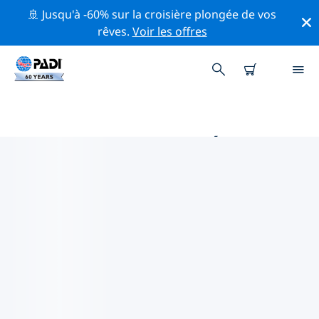
🚢 Jusqu'à -60% sur la croisière plongée de vos
rêves.
Voir les offres
PRINCIPALES ACTIVITÉS DE
CONSERVATION AUTOUR DE
ASIE
Explorez les activités de conservation autour de Asie à
l'aide des filtres ci-dessus ou de la carte interactive.