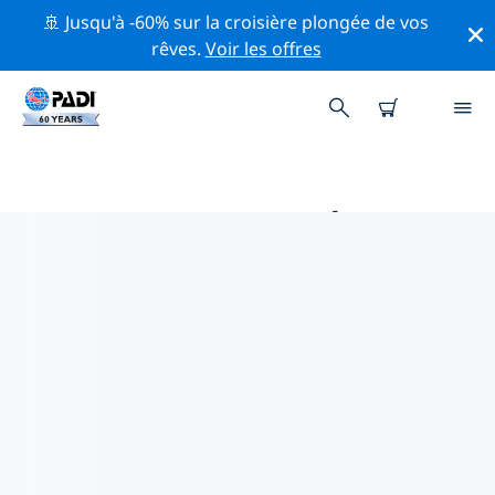
🚢 Jusqu'à -60% sur la croisière plongée de vos
rêves.
Voir les offres
PRINCIPALES ACTIVITÉS DE
CONSERVATION AUTOUR DE
ASIE
Explorez les activités de conservation autour de Asie à
l'aide des filtres ci-dessus ou de la carte interactive.