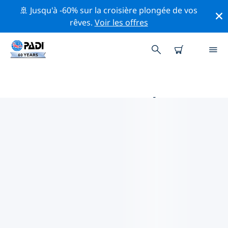
🚢 Jusqu'à -60% sur la croisière plongée de vos
rêves.
Voir les offres
PRINCIPALES ACTIVITÉS DE
CONSERVATION AUTOUR DE
ASIE
Explorez les activités de conservation autour de Asie à
l'aide des filtres ci-dessus ou de la carte interactive.