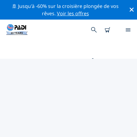
🚢 Jusqu'à -60% sur la croisière plongée de vos
rêves.
Voir les offres
PRINCIPALES ACTIVITÉS DE
CONSERVATION AUTOUR DE
ASIE
Explorez les activités de conservation autour de Asie à
l'aide des filtres ci-dessus ou de la carte interactive.