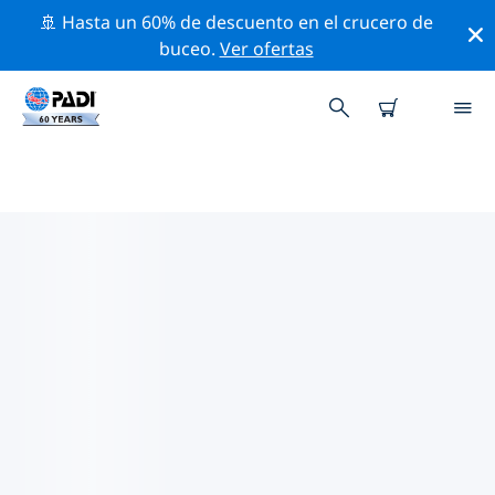
🚢 Hasta un 60% de descuento en el crucero de
buceo.
Ver ofertas
LAS MEJORES ACTIVIDADES DE
CONSERVACIÓN CERCA DE ASIA
Descubre las actividades de conservación cerca de
Asia con la ayuda de los filtros de arriba o con el mapa
interactivo.