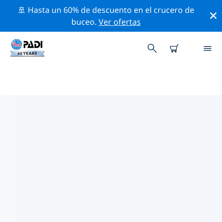
🚢 Hasta un 60% de descuento en el crucero de
buceo.
Ver ofertas
LAS MEJORES ACTIVIDADES DE
CONSERVACIÓN CERCA DE ASIA
Descubre las actividades de conservación cerca de
Asia con la ayuda de los filtros de arriba o con el mapa
interactivo.