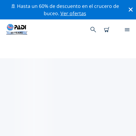
🚢 Hasta un 60% de descuento en el crucero de
buceo.
Ver ofertas
LAS MEJORES ACTIVIDADES DE
CONSERVACIÓN CERCA DE ASIA
Descubre las actividades de conservación cerca de
Asia con la ayuda de los filtros de arriba o con el mapa
interactivo.