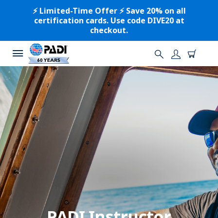
⚡️ Limited-Time Offer ⚡️ Save 20% on all
certification cards. Use code DIVE20 at
checkout.
PADI Instructor